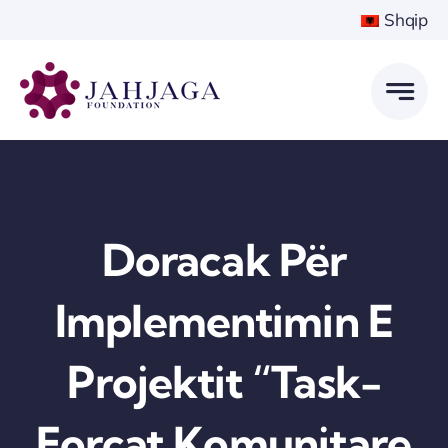
Skip
Shqip
to
content
Doracak Për
Implementimin E
Projektit “Task-
Forcat Komunitare