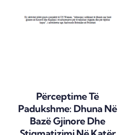
Përceptime Të
Padukshme: Dhuna Në
Bazë Gjinore Dhe
Stigmatizimi Në Katër