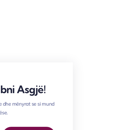
ni Asgjë!
se dhe mënyrat se si mund
ëse.