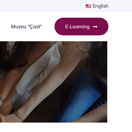
English
Muzeu “Çast”
E-Learning