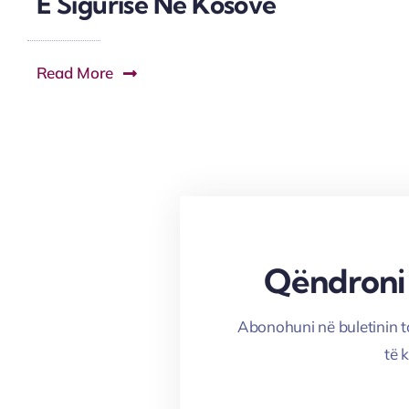
E Sigurisë Në Kosovë
Read More
Qëndroni
Abonohuni në buletinin t
të 