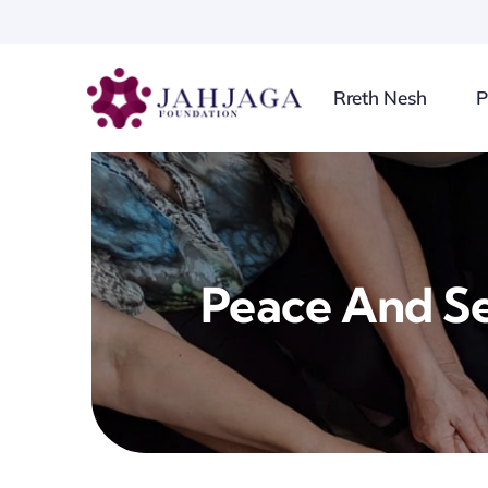
Skip
to
content
Rreth Nesh
P
Peace And Se